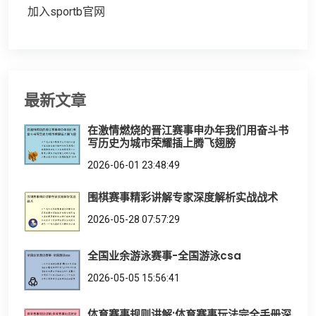
加入sportb官网
最新文章
在激情燃烧的晋江赛事申办年我们用奋斗书
写历史为城市荣耀插上腾飞翅膀
2026-06-01 23:48:49
围棋赛事精彩讲解专家深度解析实战战术
2026-05-28 07:57:29
全国业余游泳赛事-全国游泳csa
2026-05-05 15:56:41
体育赛事规则讲解;体育赛事玩法完全手册深