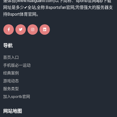
速体验(www.huaiguanli.com)以下简称：sportb官网app下载
网址是多少✔全站,全称:Bsportsfan官网,凭借强大的服务器支
持Bsport体育官网。
导航
首页入口
手机版必一运动
经典案例
游戏动态
服务类型
加入sportb官网
网站地图