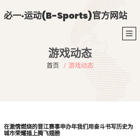
必一·运动(B-Sports)官方网站
游戏动态
首页
游戏动态
在激情燃烧的晋江赛事申办年我们用奋斗书写历史为
城市荣耀插上腾飞翅膀