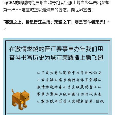
当CBA的呐喊响彻展馆当越野跑者征服山岭当少年击出梦想
第一棒——这座城正以最炽热的姿态，向世界宣告：
“赛道之上，皆是晋江主场；荣耀之下，尽是奋斗者荣光！”
‍♂️